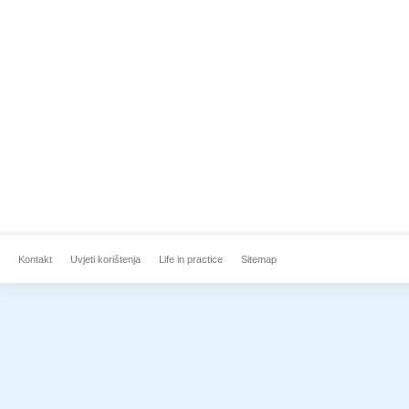
Kontakt
Uvjeti korištenja
Life in practice
Sitemap