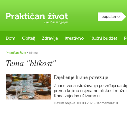
popularno
Lifestyle magazin
Dom
Obitelj
Zdravlje
Kreativno
Kućni budžet
P
›
Praktičan život
blikost
Tema "blikost"
Dijeljenje hrane povezuje
Znanstvena istraživanja potvrđuju da di
prema kojima osjećamo bliskost može o
Kada zajedno uživamo u…
Datum objave:
03.03.2025
/ Komentara: 0