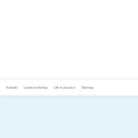
Kontakt
Uvjeti korištenja
Life in practice
Sitemap