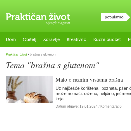
popularno
Lifestyle magazin
Dom
Obitelj
Zdravlje
Kreativno
Kućni budžet
P
›
Praktičan život
brašna s glutenom
Tema "brašna s glutenom"
Malo o raznim vrstama brašna
Uz najčešće korištena i poznata, pšenič
možemo naći: raženo, heljdino, ječmen
koja…
Datum objave:
19.01.2024
/ Komentara: 0