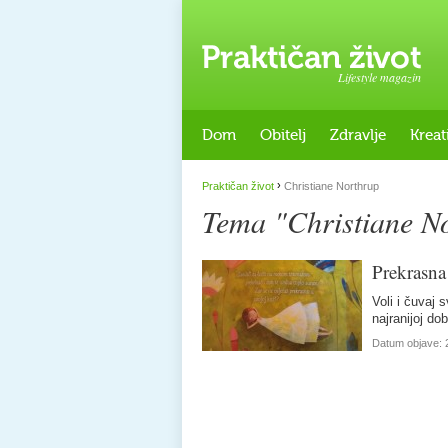
Lifestyle magazin
Dom
Obitelj
Zdravlje
Kreat
›
Praktičan život
Christiane Northrup
Tema "Christiane N
Prekrasna
Voli i čuvaj 
najranijoj do
Datum objave: