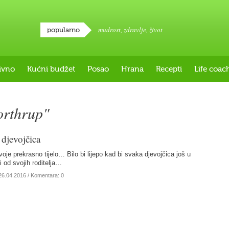
mudrost
,
zdravlje
,
život
popularno
ivno
Kućni budžet
Posao
Hrana
Recepti
Life coac
orthrup"
 djevojčica
svoje prekrasno tijelo… Bilo bi lijepo kad bi svaka djevojčica još u
bi od svojih roditelja…
26.04.2016
/ Komentara: 0