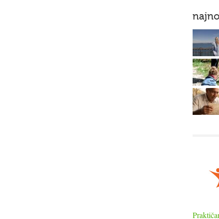
najno
Praktiča