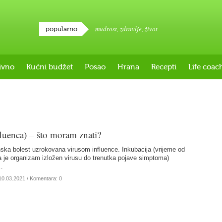
mudrost
,
zdravlje
,
život
popularno
ivno
Kućni budžet
Posao
Hrana
Recepti
Life coac
fluenca) – što moram znati?
ska bolest uzrokovana virusom influence. Inkubacija (vrijeme od
a je organizam izložen virusu do trenutka pojave simptoma)
…
10.03.2021
/ Komentara: 0