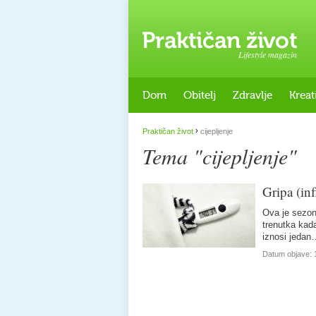
Lifestyle magazin
Dom
Obitelj
Zdravlje
Kreat
›
Praktičan život
cijepljenje
Tema "cijepljenje"
Gripa (in
Ova je sezon
trenutka kad
iznosi jedan
Datum objave: