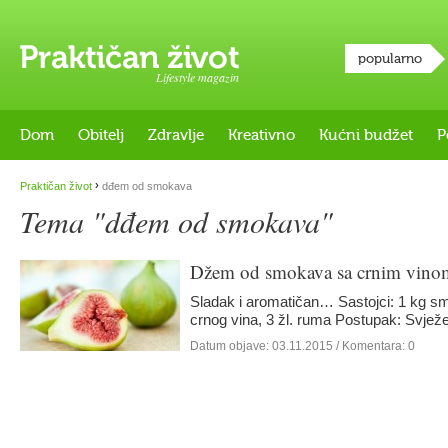
popularno
Lifestyle magazin
Dom
Obitelj
Zdravlje
Kreativno
Kućni budžet
P
›
Praktičan život
dđem od smokava
Tema "dđem od smokava"
Džem od smokava sa crnim vino
Sladak i aromatičan… Sastojci: 1 kg sm
crnog vina, 3 žl. ruma Postupak: Svje
Datum objave:
03.11.2015
/ Komentara: 0