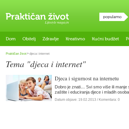
popularno
Lifestyle magazin
Dom
Obitelj
Zdravlje
Kreativno
Kućni budžet
P
›
Praktičan život
djeca i internet
Tema "djeca i internet"
Djeca i sigurnost na internetu
Dobro je znati… Svi smo više ili manje 
zaštite i educiranja djece i mladih oso
Datum objave:
19.02.2013
/ Komentara: 0