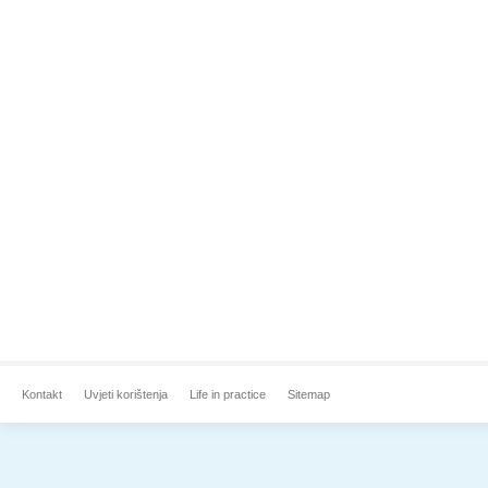
Kontakt
Uvjeti korištenja
Life in practice
Sitemap