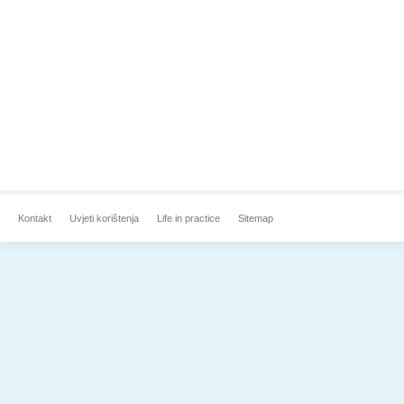
Kontakt
Uvjeti korištenja
Life in practice
Sitemap