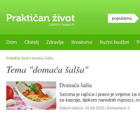
popularno
Lifestyle magazin
Dom
Obitelj
Zdravlje
Kreativno
Kućni budžet
P
›
Praktičan život
domaća šalša
Tema "domaća šalša"
Domaća šalša
Sezona je rajčica i pravo je vrijeme za
se kasnije, tijekom narednih mjeseci, m
Datum objave:
16.08.2025
/ Komentara: 0