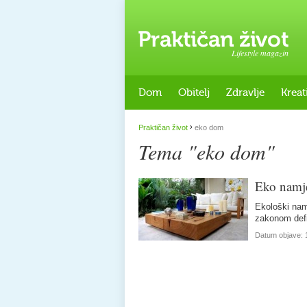
Lifestyle magazin
Dom
Obitelj
Zdravlje
Kreat
›
Praktičan život
eko dom
Tema "eko dom"
Eko namje
Ekološki namj
zakonom defin
Datum objave: