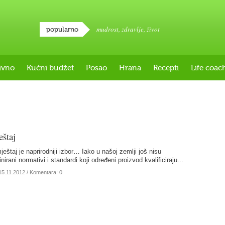
mudrost
,
zdravlje
,
život
popularno
ivno
Kućni budžet
Posao
Hrana
Recepti
Life coac
štaj
eštaj je naprirodniji izbor… Iako u našoj zemlji još nisu
irani normativi i standardi koji određeni proizvod kvalificiraju…
15.11.2012
/ Komentara: 0