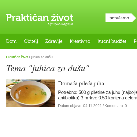
popularno
Lifestyle magazin
Dom
Obitelj
Zdravlje
Kreativno
Kućni budžet
P
›
Praktičan život
juhica za dušu
Tema "juhica za dušu"
Domaća pileća juha
Potrebno: 500 g piletine za juhu (najbol
antibiotika) 3 mrkve 0.50 korijena celer
Datum objave:
04.11.2021
/ Komentara: 0