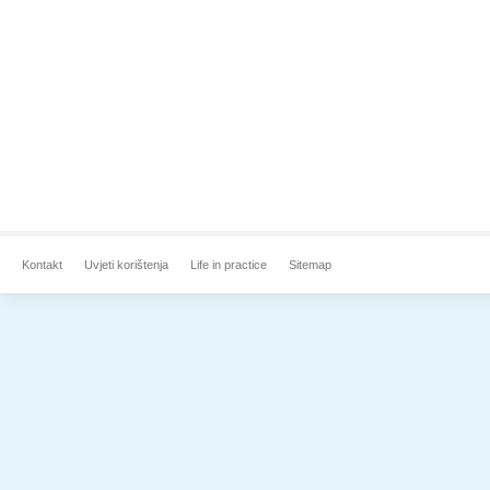
Kontakt
Uvjeti korištenja
Life in practice
Sitemap