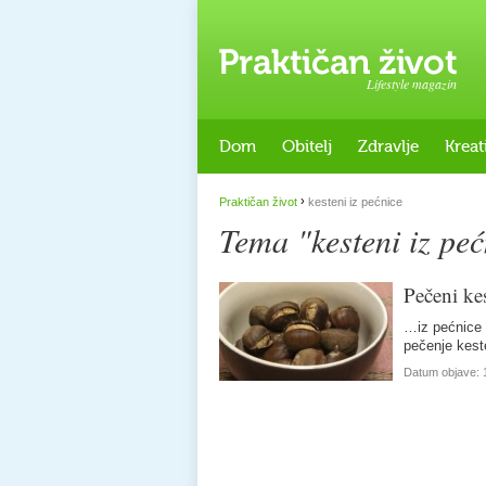
Lifestyle magazin
Dom
Obitelj
Zdravlje
Kreat
›
Praktičan život
kesteni iz pećnice
Tema "kesteni iz peć
Pečeni ke
…iz pećnice 
pečenje kest
Datum objave: