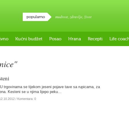
mudrost
,
zdravlje
,
život
popularno
ivno
Kućni budžet
Posao
Hrana
Recepti
Life coac
nice"
steni
U trgovinama se tijekom jeseni pojave tave sa rupicama, za
ena. Kesteni se u njima lijepo peku…
12.10.2012
/ Komentara: 0