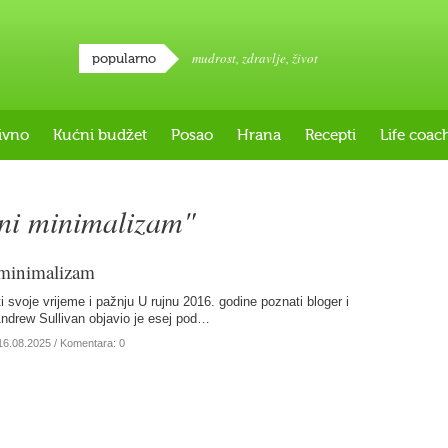
mudrost
,
zdravlje
,
život
popularno
ivno
Kućni budžet
Posao
Hrana
Recepti
Life coac
lni minimalizam"
 minimalizam
i svoje vrijeme i pažnju U rujnu 2016. godine poznati bloger i
ndrew Sullivan objavio je esej pod…
16.08.2025
/ Komentara: 0