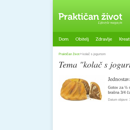
Lifestyle magazin
Dom
Obitelj
Zdravlje
Kreat
›
Praktičan život
kolač s jogurtom
Tema "kolač s jogu
Jednostav
Gotov za ½ s
brašna 3/4 č
Datum objave: