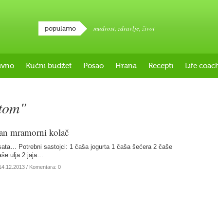
mudrost
,
zdravlje
,
život
popularno
ivno
Kućni budžet
Posao
Hrana
Recepti
Life coac
rtom"
an mramorni kolač
ata… Potrebni sastojci: 1 čaša jogurta 1 čaša šećera 2 čaše
aše ulja 2 jaja…
14.12.2013
/ Komentara: 0