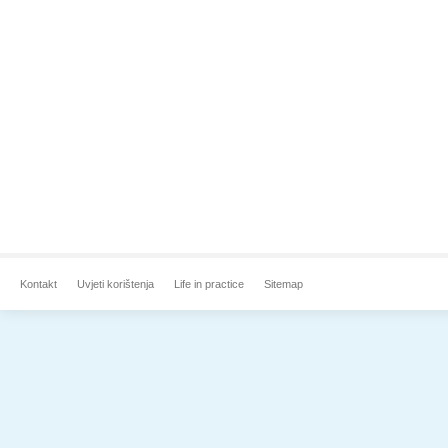
Kontakt
Uvjeti korištenja
Life in practice
Sitemap