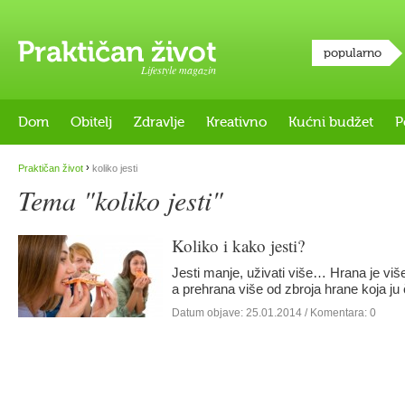
popularno
Lifestyle magazin
Dom
Obitelj
Zdravlje
Kreativno
Kućni budžet
P
›
Praktičan život
koliko jesti
Tema "koliko jesti"
Koliko i kako jesti?
Jesti manje, uživati više… Hrana je više
a prehrana više od zbroja hrane koja ju
Datum objave:
25.01.2014
/ Komentara: 0