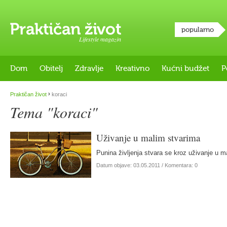
popularno
Lifestyle magazin
Dom
Obitelj
Zdravlje
Kreativno
Kućni budžet
P
›
Praktičan život
koraci
Tema "koraci"
Uživanje u malim stvarima
Punina življenja stvara se kroz uživanje u m
Datum objave:
03.05.2011
/ Komentara: 0