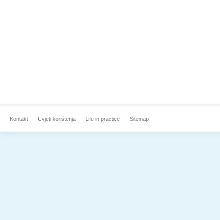
Kontakt
Uvjeti korištenja
Life in practice
Sitemap