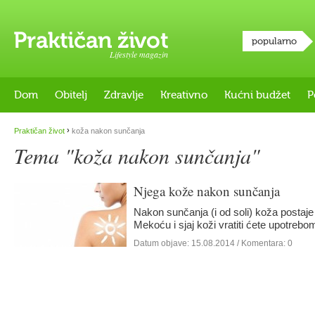
popularno
Lifestyle magazin
Dom
Obitelj
Zdravlje
Kreativno
Kućni budžet
P
›
Praktičan život
koža nakon sunčanja
Tema "koža nakon sunčanja"
Njega kože nakon sunčanja
Nakon sunčanja (i od soli) koža postaje
Mekoću i sjaj koži vratiti ćete upotreb
Datum objave:
15.08.2014
/ Komentara: 0