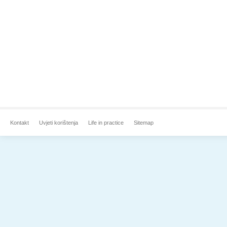
Kontakt
Uvjeti korištenja
Life in practice
Sitemap