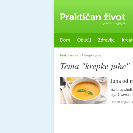
Lifestyle magazin
Dom
Obitelj
Zdravlje
Kreat
›
Praktičan život
krepke juhe
Tema "krepke juhe"
Juha od 
Sa bruschett
ulja 1 crven
Datum objave: