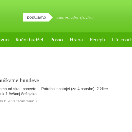
mudrost
,
zdravlje
,
život
popularno
ivno
Kućni budžet
Posao
Hrana
Recepti
Life coac
muškatne bundeve
ama od sira i pancete… Potrebni sastojci (za 4 ososbe): 2 žlice
i luk 1 češanj češnjaka…
08.11.2013
/ Komentara: 0