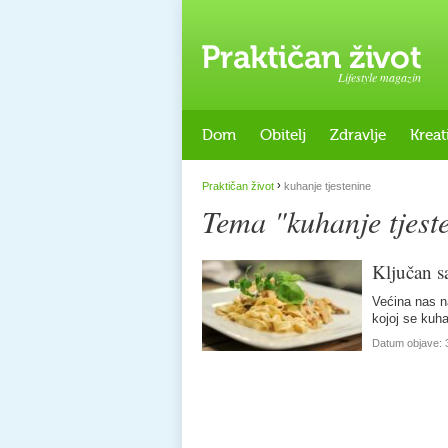
Lifestyle magazin
Dom
Obitelj
Zdravlje
Kreat
›
Praktičan život
kuhanje tjestenine
Tema "kuhanje tjest
Ključan s
Većina nas na
kojoj se kuh
Datum objave: