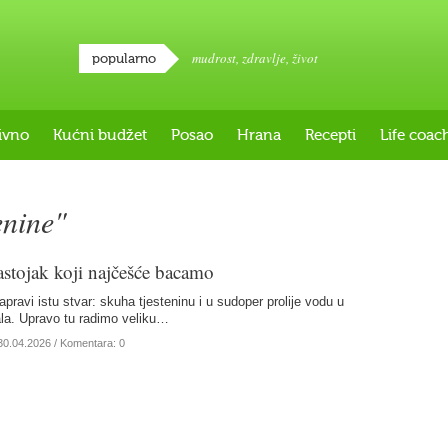
mudrost
,
zdravlje
,
život
popularno
ivno
Kućni budžet
Posao
Hrana
Recepti
Life coac
enine"
astojak koji najčešće bacamo
pravi istu stvar: skuha tjesteninu i u sudoper prolije vodu u
ala. Upravo tu radimo veliku…
30.04.2026
/ Komentara: 0