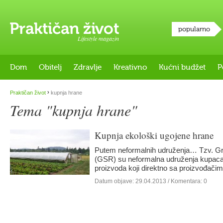
popularno
Lifestyle magazin
Dom
Obitelj
Zdravlje
Kreativno
Kućni budžet
P
›
Praktičan život
kupnja hrane
Tema "kupnja hrane"
Kupnja ekološki ugojene hrane
Putem neformalnih udruženja… Tzv. Gr
(GSR) su neformalna udruženja kupaca
proizvoda koji direktno sa proizvođač
Datum objave:
29.04.2013
/ Komentara: 0