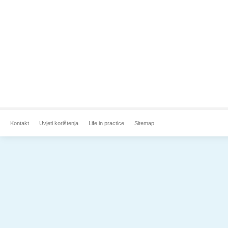
Kontakt
Uvjeti korištenja
Life in practice
Sitemap