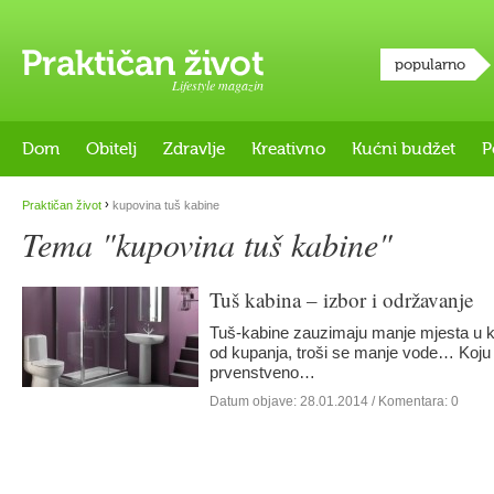
popularno
Lifestyle magazin
Dom
Obitelj
Zdravlje
Kreativno
Kućni budžet
P
›
Praktičan život
kupovina tuš kabine
Tema "kupovina tuš kabine"
Tuš kabina – izbor i održavanje
Tuš-kabine zauzimaju manje mjesta u kup
od kupanja, troši se manje vode… Koju 
prvenstveno…
Datum objave:
28.01.2014
/ Komentara: 0