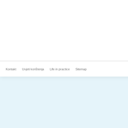
Kontakt
Uvjeti korištenja
Life in practice
Sitemap