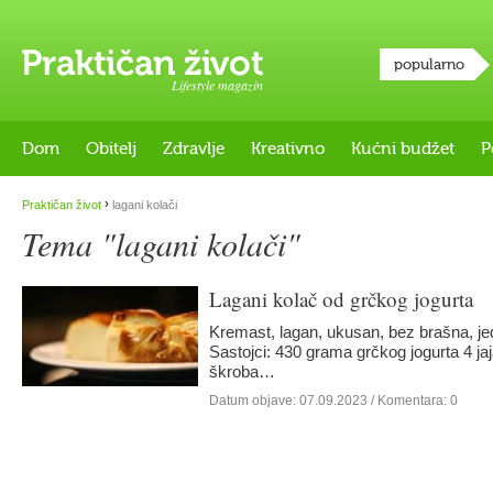
popularno
Lifestyle magazin
Dom
Obitelj
Zdravlje
Kreativno
Kućni budžet
P
›
Praktičan život
lagani kolači
Tema "lagani kolači"
Lagani kolač od grčkog jogurta
Kremast, lagan, ukusan, bez brašna, j
Sastojci: 430 grama grčkog jogurta 4 jaj
škroba…
Datum objave:
07.09.2023
/ Komentara: 0