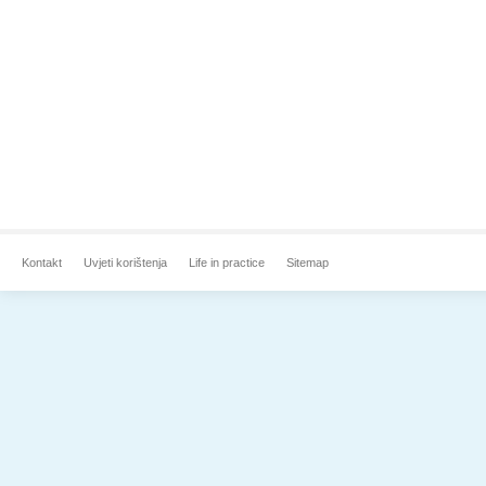
Kontakt
Uvjeti korištenja
Life in practice
Sitemap