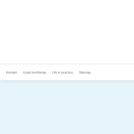
Kontakt
Uvjeti korištenja
Life in practice
Sitemap