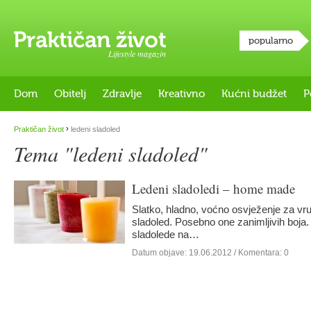
popularno
Lifestyle magazin
Dom
Obitelj
Zdravlje
Kreativno
Kućni budžet
P
›
Praktičan život
ledeni sladoled
Tema "ledeni sladoled"
Ledeni sladoledi – home made
Slatko, hladno, voćno osvježenje za vr
sladoled. Posebno one zanimljivih boja
sladolede na…
Datum objave:
19.06.2012
/ Komentara: 0