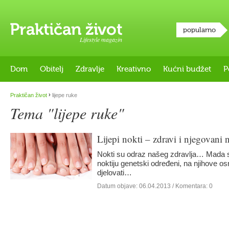
popularno
Lifestyle magazin
Dom
Obitelj
Zdravlje
Kreativno
Kućni budžet
P
›
Praktičan život
lijepe ruke
Tema "lijepe ruke"
Lijepi nokti – zdravi i njegovani 
Nokti su odraz našeg zdravlja… Mada su 
noktiju genetski određeni, na njihove o
djelovati…
Datum objave:
06.04.2013
/ Komentara: 0