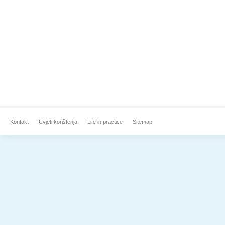
Kontakt
Uvjeti korištenja
Life in practice
Sitemap