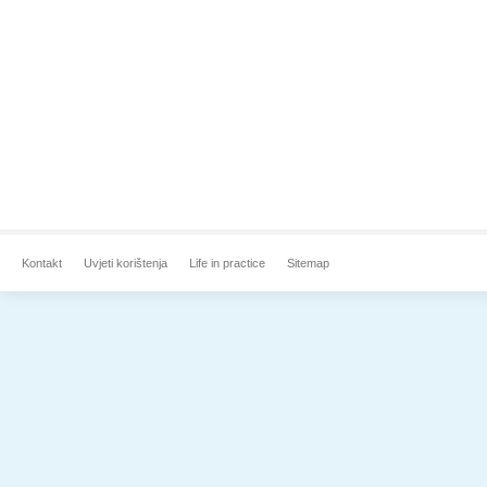
Kontakt
Uvjeti korištenja
Life in practice
Sitemap