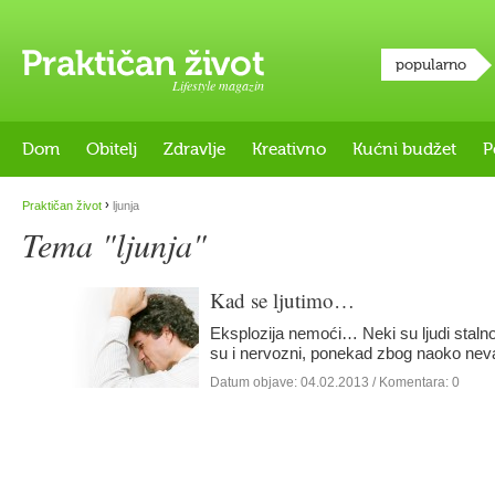
popularno
Lifestyle magazin
Dom
Obitelj
Zdravlje
Kreativno
Kućni budžet
P
›
Praktičan život
ljunja
Tema "ljunja"
Kad se ljutimo…
Eksplozija nemoći… Neki su ljudi stalno 
su i nervozni, ponekad zbog naoko nev
Datum objave:
04.02.2013
/ Komentara: 0