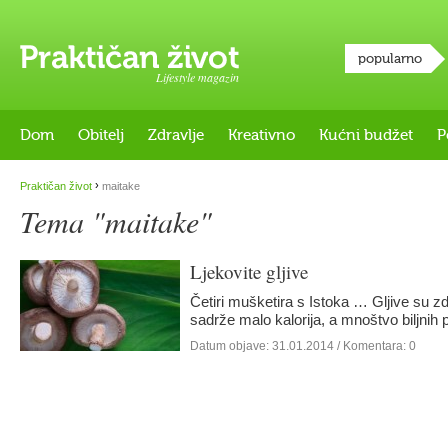
popularno
Lifestyle magazin
Dom
Obitelj
Zdravlje
Kreativno
Kućni budžet
P
›
Praktičan život
maitake
Tema "maitake"
Ljekovite gljive
Četiri mušketira s Istoka … Gljive su zd
sadrže malo kalorija, a mnoštvo biljnih 
Datum objave:
31.01.2014
/ Komentara: 0