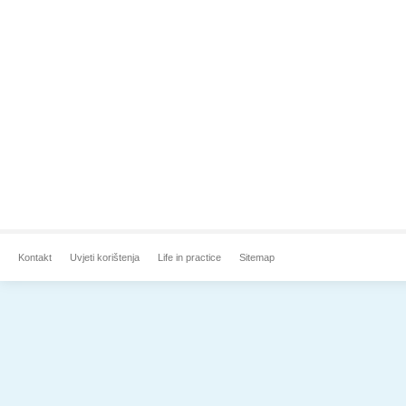
Kontakt
Uvjeti korištenja
Life in practice
Sitemap