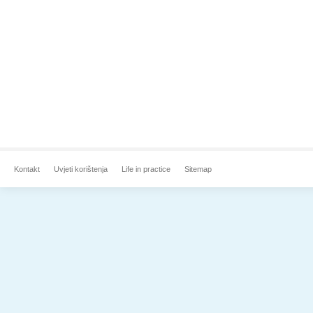
Kontakt
Uvjeti korištenja
Life in practice
Sitemap