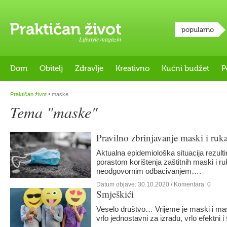
popularno
Lifestyle magazin
Dom
Obitelj
Zdravlje
Kreativno
Kućni budžet
P
›
Praktičan život
maske
Tema "maske"
Pravilno zbrinjavanje maski i ruk
Aktualna epidemiološka situacija rezulti
porastom korištenja zaštitnih maski i ruk
neodgovornim odbacivanjem….
Datum objave:
30.10.2020
/ Komentara: 0
Smješkići
Veselo društvo… Vrijeme je maski i ma
vrlo jednostavni za izradu, vrlo efektni