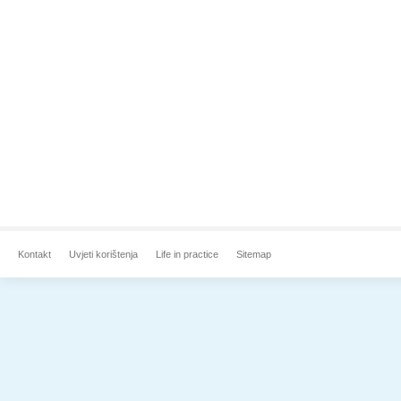
Kontakt
Uvjeti korištenja
Life in practice
Sitemap