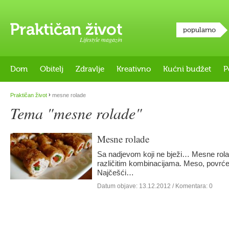
popularno
Lifestyle magazin
Dom
Obitelj
Zdravlje
Kreativno
Kućni budžet
P
›
Praktičan život
mesne rolade
Tema "mesne rolade"
Mesne rolade
Sa nadjevom koji ne bježi… Mesne rolade
različitim kombinacijama. Meso, povrće, 
Najčešći…
Datum objave:
13.12.2012
/ Komentara: 0