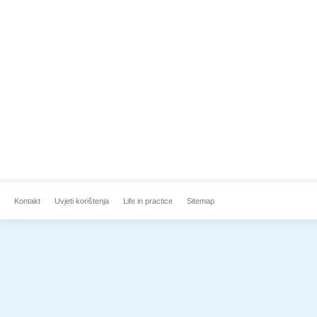
Kontakt
Uvjeti korištenja
Life in practice
Sitemap