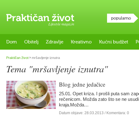
popularno
Lifestyle magazin
Dom
Obitelj
Zdravlje
Kreativno
Kućni budžet
P
›
Praktičan život
mršavljenje iznutra
Tema "mršavljenje iznutra"
Blog jedne jedačice
25.01. Opet kriza. I prošli puta sam za
rečenicom. Možda zato što se ne usudim
kraja.Možda…
Datum objave:
28.03.2013
/ Komentara: 0