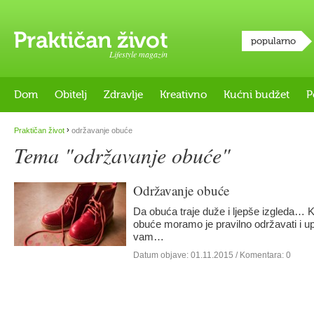
popularno
Lifestyle magazin
Dom
Obitelj
Zdravlje
Kreativno
Kućni budžet
P
›
Praktičan život
održavanje obuće
Tema "održavanje obuće"
Održavanje obuće
Da obuća traje duže i ljepše izgleda… K
obuće moramo je pravilno održavati i u
vam…
Datum objave:
01.11.2015
/ Komentara: 0