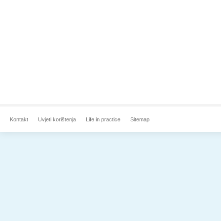
Kontakt
Uvjeti korištenja
Life in practice
Sitemap