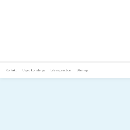
Kontakt
Uvjeti korištenja
Life in practice
Sitemap