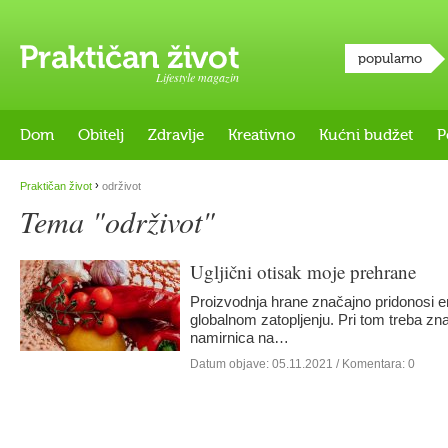
popularno
Lifestyle magazin
Dom
Obitelj
Zdravlje
Kreativno
Kućni budžet
P
›
Praktičan život
održivot
Tema "održivot"
Ugljični otisak moje prehrane
Proizvodnja hrane značajno pridonosi emi
globalnom zatopljenju. Pri tom treba znati
namirnica na…
Datum objave:
05.11.2021
/ Komentara: 0