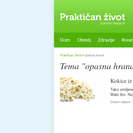
Lifestyle magazin
Dom
Obitelj
Zdravlje
Kreat
›
Praktičan život
opasna hrana
Tema "opasna hran
Kokice iz
Tako omiljene
Malo tko. No
Datum objave: