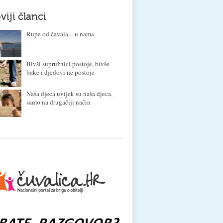
viji članci
Rupe od čavala – u nama
Bivši supružnici postoje, bivše
bake i djedovi ne postoje
Naša djeca uvijek su naša djeca,
samo na drugačiji način