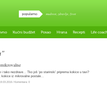
mudrost
,
zdravlje
,
život
popularno
ivno
Kućni budžet
Posao
Hrana
Recepti
Life coac
a"
 mikrovalne
 i tako nezdrave… Tko još ‘po starinski’ priprema kokice u tavi?
, kokice iz mikrovalne postale…
19.03.2016
/ Komentara: 0