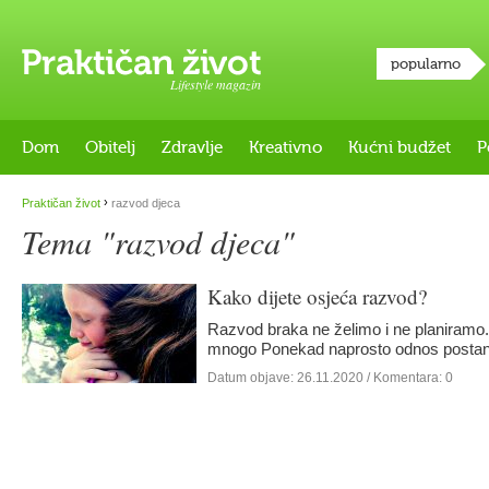
popularno
Lifestyle magazin
Dom
Obitelj
Zdravlje
Kreativno
Kućni budžet
P
›
Praktičan život
razvod djeca
Tema "razvod djeca"
Kako dijete osjeća razvod?
Razvod braka ne želimo i ne planiramo.
mnogo Ponekad naprosto odnos postane
Datum objave:
26.11.2020
/ Komentara: 0