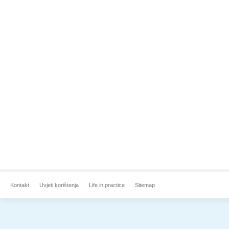
Kontakt
Uvjeti korištenja
Life in practice
Sitemap