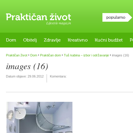
popularno
Lifestyle magazin
Dom
Obitelj
Zdravlje
Kreativno
Kućni budžet
P
›
›
›
›
Praktičan život
Dom
Praktičan dom
Tuš kabina – izbor i održavanje
images (16)
images (16)
Datum objave:
29.06.2012
Komentara: