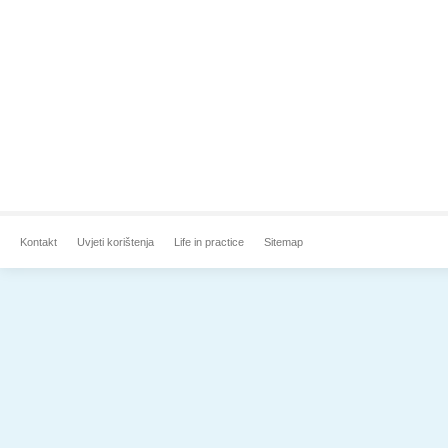
Kontakt
Uvjeti korištenja
Life in practice
Sitemap