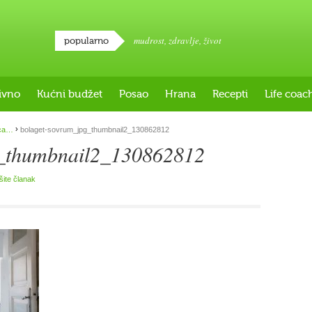
mudrost
,
zdravlje
,
život
popularno
ivno
Kućni budžet
Posao
Hrana
Recepti
Life coac
›
ica…
bolaget-sovrum_jpg_thumbnail2_130862812
g_thumbnail2_130862812
išite članak