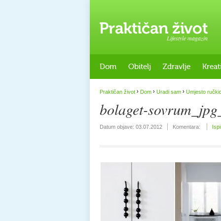
Lifestyle magazin
Dom
Obitelj
Zdravlje
Kreat
›
›
›
Praktičan život
Dom
Uradi sam
Umjesto ručk
bolaget-sovrum_jp
Datum objave:
03.07.2012
Komentara:
Isp