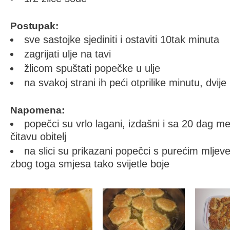
Postupak:
sve sastojke sjediniti i ostaviti 10tak minuta
zagrijati ulje na tavi
žlicom spuštati popečke u ulje
na svakoj strani ih peći otprilike minutu, dvije
Napomena:
popečci su vrlo lagani, izdašni i sa 20 dag m
čitavu obitelj
na slici su prikazani popečci s purećim mlje
zbog toga smjesa tako svijetle boje