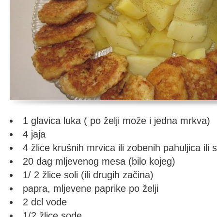
1 glavica luka ( po želji može i jedna mrkva)
4 jaja
4 žlice krušnih mrvica ili zobenih pahuljica ili s
20 dag mljevenog mesa (bilo kojeg)
1/ 2 žlice soli (ili drugih začina)
papra, mljevene paprike po želji
2 dcl vode
1/2 žlice sode