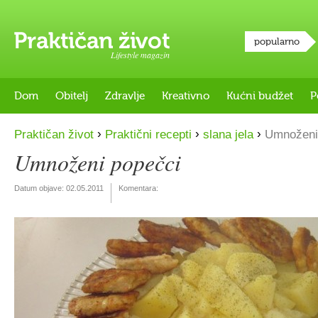
popularno
Lifestyle magazin
Dom
Obitelj
Zdravlje
Kreativno
Kućni budžet
P
›
›
›
Praktičan život
Praktični recepti
slana jela
Umnoženi
Umnoženi popečci
Datum objave:
02.05.2011
Komentara: