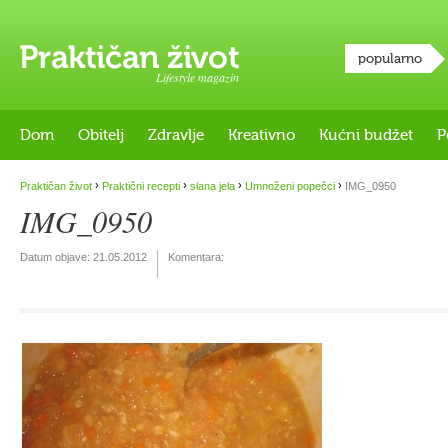
popularno
Lifestyle magazin
Dom
Obitelj
Zdravlje
Kreativno
Kućni budžet
P
›
›
›
›
Praktičan život
Praktični recepti
slana jela
Umnoženi popečci
IMG_0950
IMG_0950
Datum objave:
21.05.2012
Komentara: