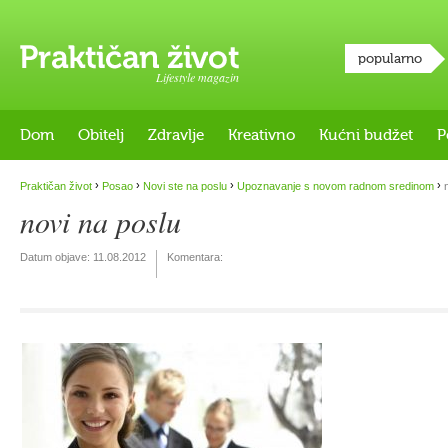
popularno
Lifestyle magazin
Dom
Obitelj
Zdravlje
Kreativno
Kućni budžet
P
›
›
›
›
Praktičan život
Posao
Novi ste na poslu
Upoznavanje s novom radnom sredinom
n
novi na poslu
Datum objave:
11.08.2012
Komentara: