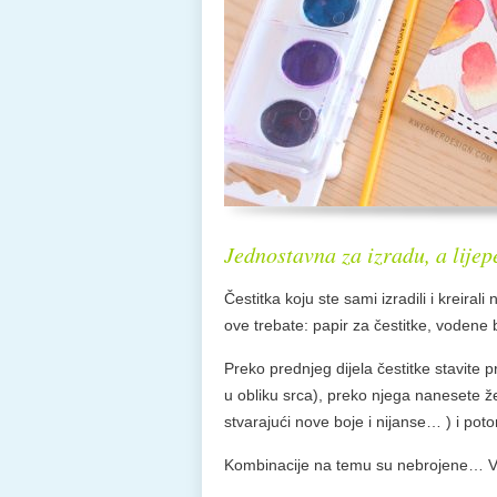
Jednostavna za izradu, a lije
Čestitka koju ste sami izradili i kreiral
ove trebate: papir za čestitke, vodene 
Preko prednjeg dijela čestitke stavite
u obliku srca), preko njega nanesete že
stvarajući nove boje i nijanse… ) i po
Kombinacije na temu su nebrojene… Veći