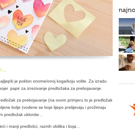
najno
pe…
i najljepši je poklon onome/onoj koga/koju volite. Za izradu
bojei papir za izrezivanje predložaka za prebojavanje.
 predložak za prebojavanje (na ovom primjeru to je predložak
ljene bolje (vodene se boje lijepo prelijevaju i prožimaju
tom predložak uklonite…
 i manji predlošci, raznih obilika i boja…