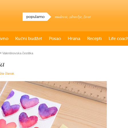
mudrost
,
zdravlje
,
život
popularno
ivno
Kućni budžet
Posao
Hrana
Recepti
Life coac
›
Valentinovska čestitka
ka
šite članak