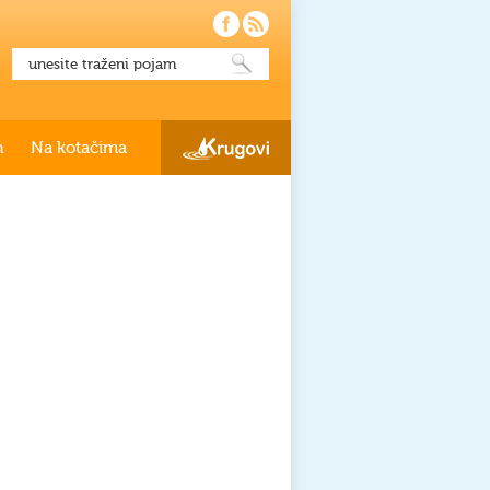
h
Na kotačima