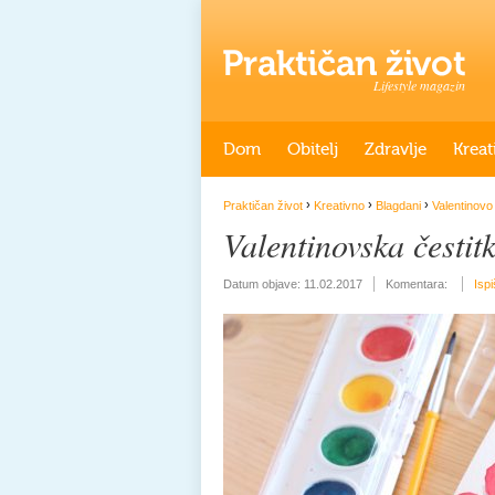
Lifestyle magazin
Dom
Obitelj
Zdravlje
Kreat
›
›
›
Praktičan život
Kreativno
Blagdani
Valentinovo
Valentinovska čestit
Datum objave:
11.02.2017
Komentara:
Ispi