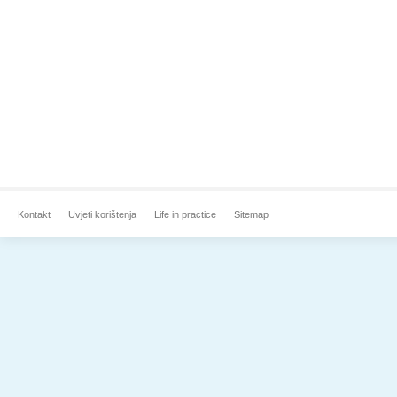
Kontakt
Uvjeti korištenja
Life in practice
Sitemap