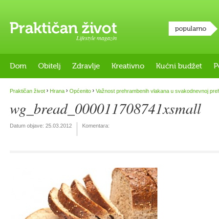
popularno
Lifestyle magazin
Dom
Obitelj
Zdravlje
Kreativno
Kućni budžet
P
›
›
›
Praktičan život
Hrana
Općenito
Važnost prehrambenih vlakana u svakodnevnoj preh
wg_bread_000011708741xsmall
Datum objave:
25.03.2012
Komentara: