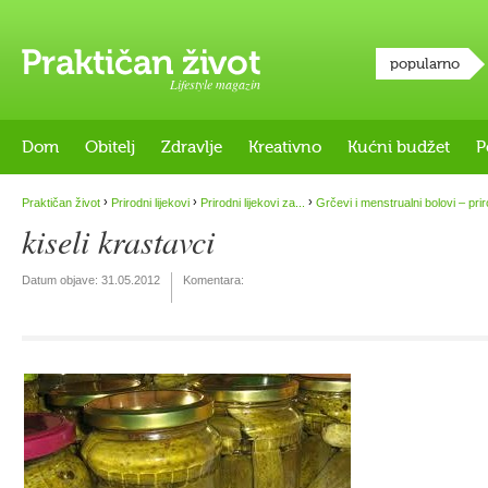
popularno
Lifestyle magazin
Dom
Obitelj
Zdravlje
Kreativno
Kućni budžet
P
›
›
›
Praktičan život
Prirodni lijekovi
Prirodni lijekovi za...
Grčevi i menstrualni bolovi – priro
kiseli krastavci
Datum objave:
31.05.2012
Komentara: