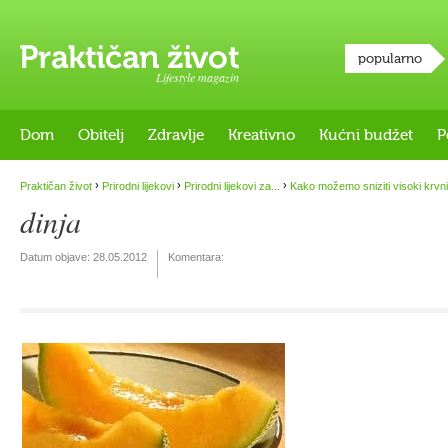
popularno
Lifestyle magazin
Dom
Obitelj
Zdravlje
Kreativno
Kućni budžet
P
›
›
›
Praktičan život
Prirodni lijekovi
Prirodni lijekovi za...
Kako možemo sniziti visoki krvni
dinja
Datum objave:
28.05.2012
Komentara: