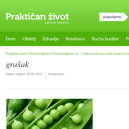
popularno
Lifestyle magazin
Dom
Obitelj
Zdravlje
Kreativno
Kućni budžet
P
›
›
›
Praktičan život
Prirodni lijekovi
Prirodni lijekovi za...
Kako možemo sniziti visoki krvni
grašak
Datum objave:
28.05.2012
Komentara: