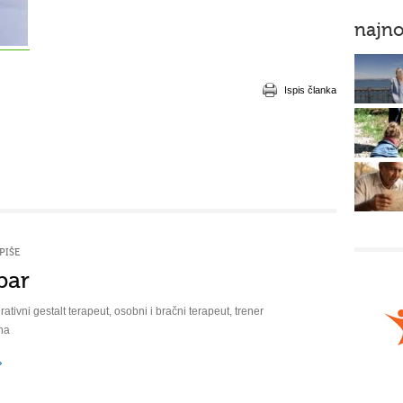
najno
Ispis članka
PIŠE
bar
rativni gestalt terapeut, osobni i bračni terapeut, trener
na