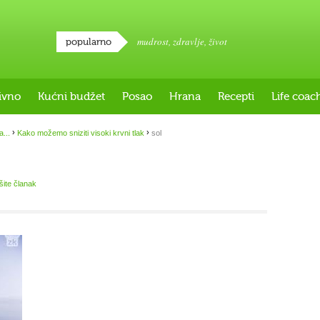
mudrost
,
zdravlje
,
život
popularno
ivno
Kućni budžet
Posao
Hrana
Recepti
Life coac
›
›
a...
Kako možemo sniziti visoki krvni tlak
sol
išite članak