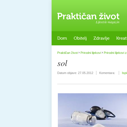
Lifestyle magazin
Dom
Obitelj
Zdravlje
Kreat
›
›
Praktičan život
Prirodni lijekovi
Prirodni lijekovi z
sol
Datum objave:
27.05.2012
Komentara:
Isp