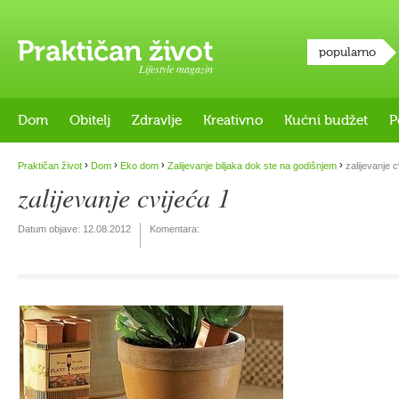
popularno
Lifestyle magazin
Dom
Obitelj
Zdravlje
Kreativno
Kućni budžet
P
›
›
›
›
Praktičan život
Dom
Eko dom
Zalijevanje biljaka dok ste na godišnjem
zalijevanje c
zalijevanje cvijeća 1
Datum objave:
12.08.2012
Komentara: