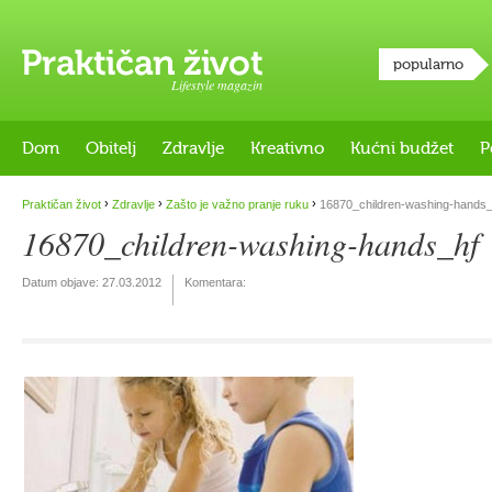
popularno
Lifestyle magazin
Dom
Obitelj
Zdravlje
Kreativno
Kućni budžet
P
›
›
›
Praktičan život
Zdravlje
Zašto je važno pranje ruku
16870_children-washing-hands_
16870_children-washing-hands_hf
Datum objave:
27.03.2012
Komentara: