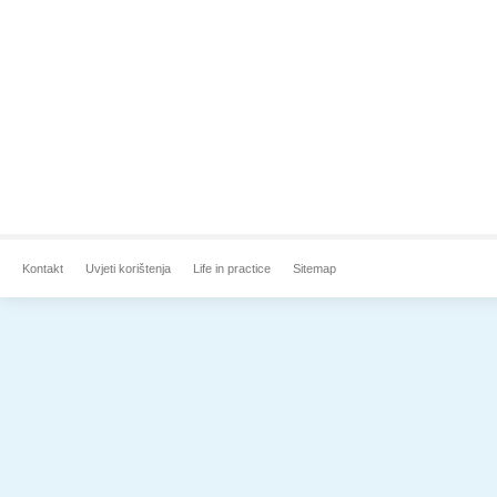
Kontakt
Uvjeti korištenja
Life in practice
Sitemap