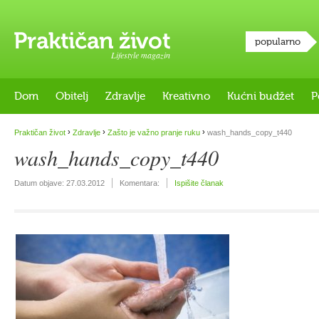
popularno
Lifestyle magazin
Dom
Obitelj
Zdravlje
Kreativno
Kućni budžet
P
›
›
›
Praktičan život
Zdravlje
Zašto je važno pranje ruku
wash_hands_copy_t440
wash_hands_copy_t440
Datum objave:
27.03.2012
Komentara:
Ispišite članak