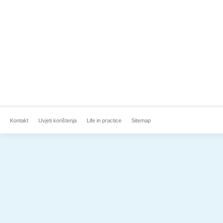
Kontakt
Uvjeti korištenja
Life in practice
Sitemap