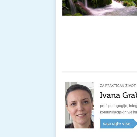
ZA PRAKTIČAN ŽIVOT 
Ivana Gra
prof. pedagogije, integ
komunikacijskih vješti
saznajte više