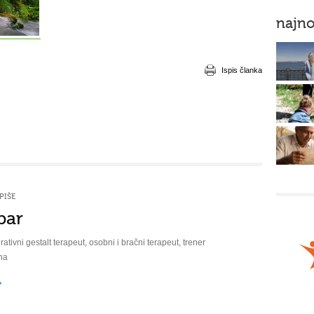
najno
Ispis članka
PIŠE
bar
rativni gestalt terapeut, osobni i bračni terapeut, trener
na