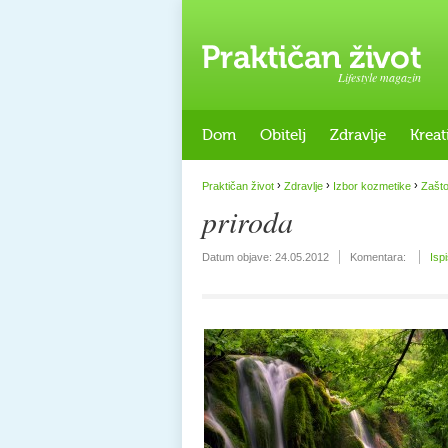
Lifestyle magazin
Dom
Obitelj
Zdravlje
Kreat
›
›
›
Praktičan život
Zdravlje
Izbor kozmetike
Zašto
priroda
Datum objave:
24.05.2012
Komentara:
Isp