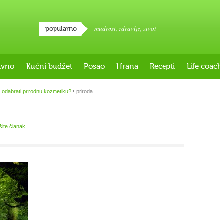
mudrost
,
zdravlje
,
život
popularno
ivno
Kućni budžet
Posao
Hrana
Recepti
Life coac
›
 odabrati prirodnu kozmetiku?
priroda
išite članak