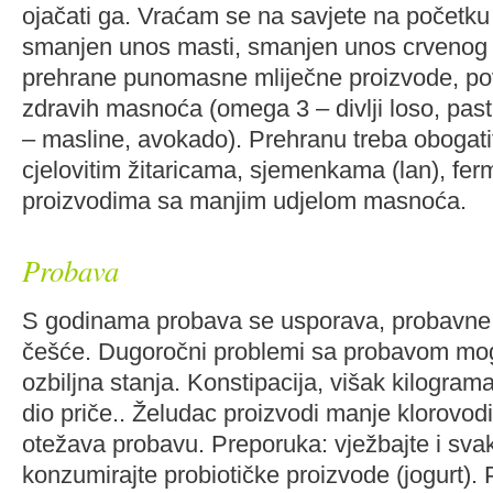
ojačati ga. Vraćam se na savjete na početku
smanjen unos masti, smanjen unos crvenog m
prehrane punomasne mliječne proizvode, po
zdravih masnoća (omega 3 – divlji loso, past
– masline, avokado). Prehranu treba obogatit
cjelovitim žitaricama, sjemenkama (lan), fer
proizvodima sa manjim udjelom masnoća.
Probava
S godinama probava se usporava, probavne 
češće. Dugoročni problemi sa probavom mog
ozbiljna stanja. Konstipacija, višak kilogra
dio priče.. Želudac proizvodi manje klorovodi
otežava probavu. Preporuka: vježbajte i sv
konzumirajte probiotičke proizvode (jogurt). 