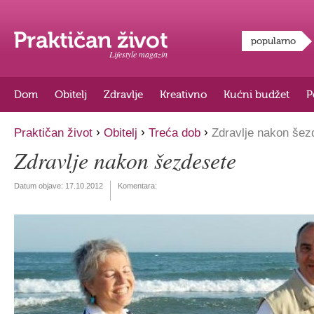
popularno
Lifestyle magazin
Dom
Obitelj
Zdravlje
Kreativno
Kućni budžet
P
›
›
›
Praktičan život
Obitelj
Treća dob
Zdravlje nakon šez
Zdravlje nakon šezdesete
Datum objave:
17.10.2012
Komentara: