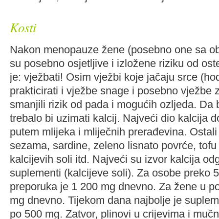
Kosti
Nakon menopauze žene (posebno one sa obit
su posebno osjetljive i izložene riziku od os
je: vježbati! Osim vježbi koje jačaju srce (ho
prakticirati i vježbe snage i posebno vježbe 
smanjili rizik od pada i mogućih ozljeda. Da b
trebalo bi uzimati kalcij. Najveći dio kalcija
putem mlijeka i mliječnih prerađevina. Ostali
sezama, sardine, zeleno lisnato povrće, to
kalcijevih soli itd. Najveći su izvor kalcija o
suplementi (kalcijeve soli). Za osobe preko 
preporuka je 1 200 mg dnevno. Za žene u p
mg dnevno. Tijekom dana najbolje je suplem
po 500 mg. Zatvor, plinovi u crijevima i mu