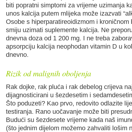
biti popratni simptomi za vrijeme uzimanja kal
unos kalcija putem mlijeka može izazvati “al
Osobe s hiperparatireoidizmom i kroničnom 
smiju uzimati suplemente kalcija. Ne prepor
dnevna doza od 1 200 mg. I ne treba zaboravi
apsorpciju kalcija neophodan vitamin D u količ
dnevno.
Rizik od malignih oboljenja
Rak dojke, rak pluća i rak debelog crijeva n
dijagnosticirani u šezdesetim i sedamdeseti
Što poduzeti? Kao prvo, redovito odlazite lij
testiranja. Rano uočavanje može biti presudn
Budući su šezdesete vrijeme kada naš imuno
(što jednim dijelom možemo zahvaliti lošim 