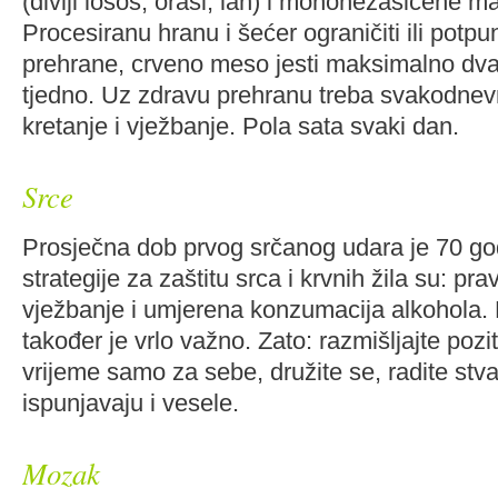
(divlji losos, orasi, lan) i mononezasićene ma
Procesiranu hranu i šećer ograničiti ili potpun
prehrane, crveno meso jesti maksimalno dva 
tjedno. Uz zdravu prehranu treba svakodnevn
kretanje i vježbanje. Pola sata svaki dan.
Srce
Prosječna dob prvog srčanog udara je 70 g
strategije za zaštitu srca i krvnih žila su: pr
vježbanje i umjerena konzumacija alkohola.
također je vrlo važno. Zato: razmišljajte pozi
vrijeme samo za sebe, družite se, radite stva
ispunjavaju i vesele.
Mozak