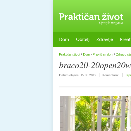
Lifestyle magazin
Dom
Obitelj
Zdravlje
Kreat
›
›
›
Praktičan život
Dom
Praktičan dom
Zdravo st
braco20-20open20
Datum objave:
15.03.2012
Komentara:
Isp