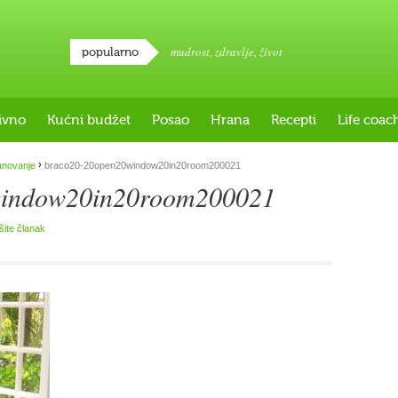
mudrost
,
zdravlje
,
život
popularno
ivno
Kućni budžet
Posao
Hrana
Recepti
Life coac
›
anovanje
braco20-20open20window20in20room200021
window20in20room200021
išite članak