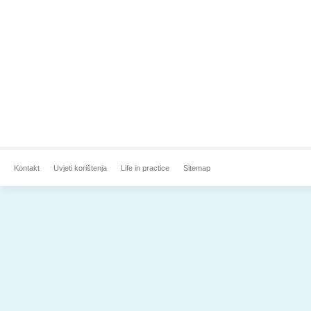
Kontakt
Uvjeti korištenja
Life in practice
Sitemap