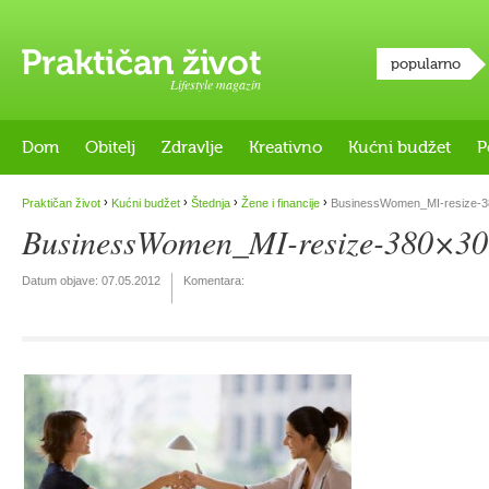
popularno
Lifestyle magazin
Dom
Obitelj
Zdravlje
Kreativno
Kućni budžet
P
›
›
›
›
Praktičan život
Kućni budžet
Štednja
Žene i financije
BusinessWomen_MI-resize-3
BusinessWomen_MI-resize-380×30
Datum objave:
07.05.2012
Komentara: