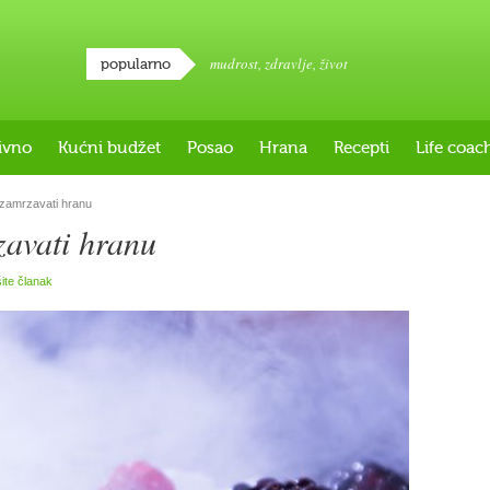
mudrost
,
zdravlje
,
život
popularno
ivno
Kućni budžet
Posao
Hrana
Recepti
Life coac
 zamrzavati hranu
zavati hranu
šite članak