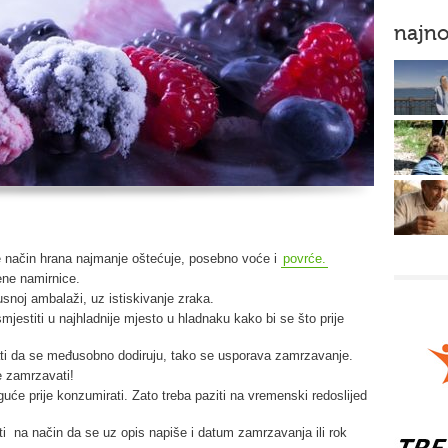
najno
e način hrana najmanje oštećuje, posebno voće i
povrće.
ne namirnice.
snoj ambalaži, uz istiskivanje zraka.
mjestiti u najhladnije mjesto u hladnaku kako bi se što prije
ti da se međusobno dodiruju, tako se usporava zamrzavanje.
 zamrzavati!
će prije konzumirati. Zato treba paziti na vremenski redoslijed
 na način da se uz opis napiše i datum zamrzavanja ili rok