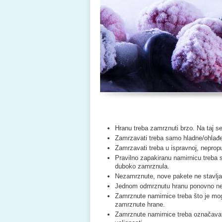
Hranu treba zamrznuti brzo. Na taj s
Zamrzavati treba samo hladne/ohlađe
Zamrzavati treba u ispravnoj, nepropu
Pravilno zapakiranu namirnicu treba s
duboko zamrznula.
Nezamrznute, nove pakete ne stavlja
Jednom odmrznutu hranu ponovno ne
Zamrznute namirnice treba što je mogu
zamrznute hrane.
Zamrznute namirnice treba označavati