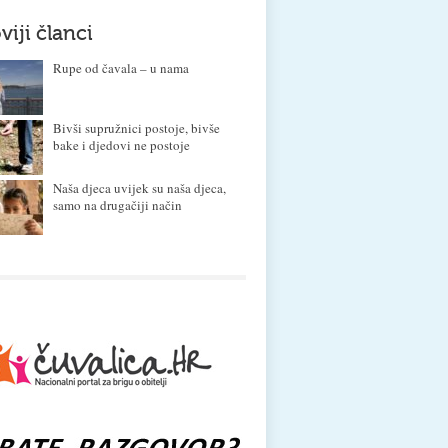
viji članci
Rupe od čavala – u nama
Bivši supružnici postoje, bivše
bake i djedovi ne postoje
Naša djeca uvijek su naša djeca,
samo na drugačiji način